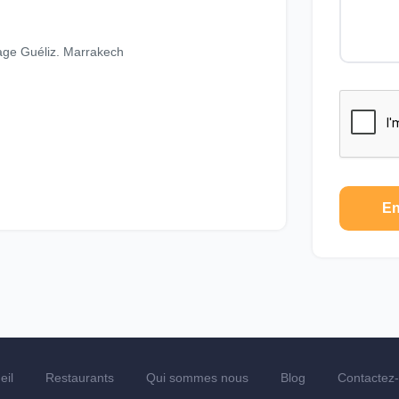
age Guéliz. Marrakech
En
eil
Restaurants
Qui sommes nous
Blog
Contactez